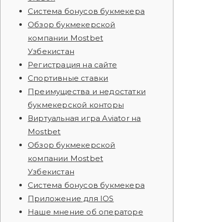
Система бонусов букмекера
Обзор букмекерской
компании Mostbet
Узбекистан
Регистрация на сайте
Спортивные ставки
Преимущества и недостатки
букмекерской конторы
Виртуальная игра Aviator на
Mostbet
Обзор букмекерской
компании Mostbet
Узбекистан
Система бонусов букмекера
Приложение для IOS
Наше мнение об операторе