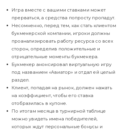
Игра вместе с вашими ставками может
прерваться, а средства попросту пропадут.
Несомненно, перед тем, как стать клиентом
букмекерской компании, игроки должны
проанализировать работу ресурса со всех
сторон, определив положительные и
отрицательные моменты букмекера.
Букмекер анонсировал виртуальную игру
под названием «Авиатор» и отдал ей целый
раздел.
Клиент, попадая на рынок, должен нажать
на коэффициент, чтобы его ставка
отобразилась в купоне.
По итогам месяца в турнирной таблице
можно увидеть имена победителей,
которых ждут персональные бонусы и