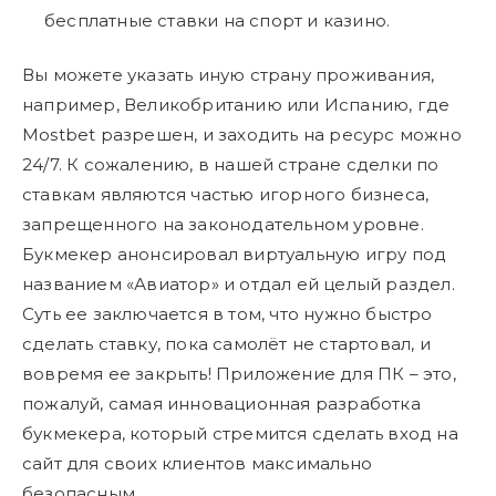
бесплатные ставки на спорт и казино.
Вы можете указать иную страну проживания,
например, Великобританию или Испанию, где
Mostbet разрешен, и заходить на ресурс можно
24/7. К сожалению, в нашей стране сделки по
ставкам являются частью игорного бизнеса,
запрещенного на законодательном уровне.
Букмекер анонсировал виртуальную игру под
названием «Авиатор» и отдал ей целый раздел.
Суть ее заключается в том, что нужно быстро
сделать ставку, пока самолёт не стартовал, и
вовремя ее закрыть! Приложение для ПК – это,
пожалуй, самая инновационная разработка
букмекера, который стремится сделать вход на
сайт для своих клиентов максимально
безопасным.