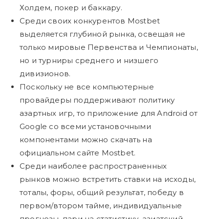
Холдем, покер и баккару.
Среди своих конкурентов Mostbet
выделяется глубиной рынка, освещая не
только мировые Первенства и Чемпионаты,
но и турниры среднего и низшего
дивизионов.
Поскольку не все компьютерные
провайдеры поддерживают политику
азартных игр, то приложение для Android от
Google со всеми установочными
компонентами можно скачать на
официальном сайте Mostbet.
Среди наиболее распространенных
рынков можно встретить ставки на исходы,
тоталы, форы, общий результат, победу в
первом/втором тайме, индивидуальные
прогнозы, пари на статистику, азиатский