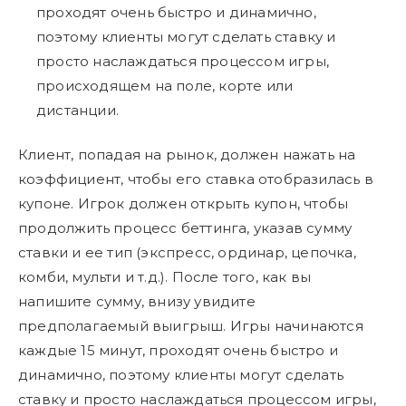
проходят очень быстро и динамично,
поэтому клиенты могут сделать ставку и
просто наслаждаться процессом игры,
происходящем на поле, корте или
дистанции.
Клиент, попадая на рынок, должен нажать на
коэффициент, чтобы его ставка отобразилась в
купоне. Игрок должен открыть купон, чтобы
продолжить процесс беттинга, указав сумму
ставки и ее тип (экспресс, ординар, цепочка,
комби, мульти и т.д.). После того, как вы
напишите сумму, внизу увидите
предполагаемый выигрыш. Игры начинаются
каждые 15 минут, проходят очень быстро и
динамично, поэтому клиенты могут сделать
ставку и просто наслаждаться процессом игры,