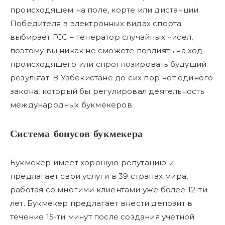
происходящем на поле, корте или дистанции.
Победителя в электронных видах спорта
выбирает ГСС – генератор случайных чисел,
поэтому вы никак не сможете повлиять на ход
происходящего или спрогнозировать будущий
результат. В Узбекистане до сих пор нет единого
закона, который бы регулировал деятельность
международных букмекеров.
Система бонусов букмекера
Букмекер имеет хорошую репутацию и
предлагает свои услуги в 39 странах мира,
работая со многими клиентами уже более 12-ти
лет. Букмекер предлагает внести депозит в
течение 15-ти минут после создания учетной