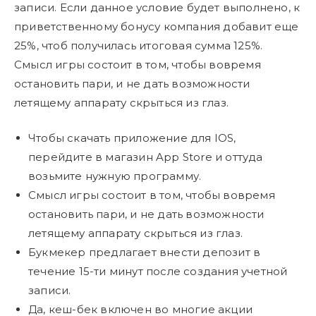
записи. Если данное условие будет выполнено, к
приветственному бонусу компания добавит еще
25%, чтоб получилась итоговая сумма 125%.
Смысл игры состоит в том, чтобы вовремя
остановить пари, и не дать возможности
летящему аппарату скрыться из глаз.
Чтобы скачать приложение для IOS,
перейдите в магазин App Store и оттуда
возьмите нужную программу.
Смысл игры состоит в том, чтобы вовремя
остановить пари, и не дать возможности
летящему аппарату скрыться из глаз.
Букмекер предлагает внести депозит в
течение 15-ти минут после создания учетной
записи.
Да, кеш-бек включен во многие акции