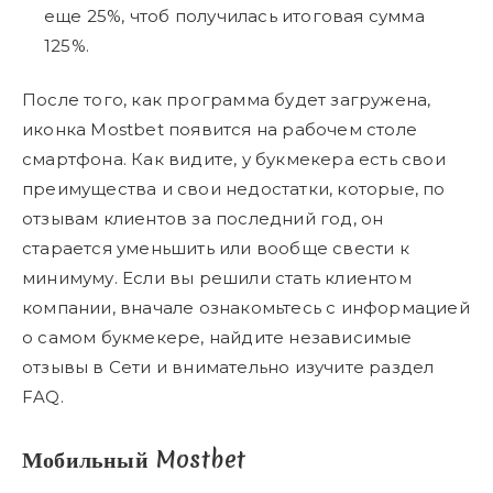
еще 25%, чтоб получилась итоговая сумма
125%.
После того, как программа будет загружена,
иконка Mostbet появится на рабочем столе
смартфона. Как видите, у букмекера есть свои
преимущества и свои недостатки, которые, по
отзывам клиентов за последний год, он
старается уменьшить или вообще свести к
минимуму. Если вы решили стать клиентом
компании, вначале ознакомьтесь с информацией
о самом букмекере, найдите независимые
отзывы в Сети и внимательно изучите раздел
FAQ.
Мобильный Mostbet