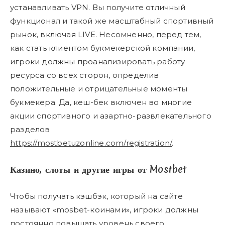
устанавливать VPN. Вы получите отличный
функционал и такой же масштабный спортивный
рынок, включая LIVE. Несомненно, перед тем,
как стать клиентом букмекерской компании,
игроки должны проанализировать работу
ресурса со всех сторон, определив
положительные и отрицательные моменты
букмекера. Да, кеш-бек включен во многие
акции спортивного и азартно-развлекательного
разделов
https://mostbetuzonline.com/registration/
.
Казино, слоты и другие игры от Mostbet
Чтобы получать кэшбэк, который на сайте
называют «mosbet-коинами», игроки должны
постоянно повышать уровень своего