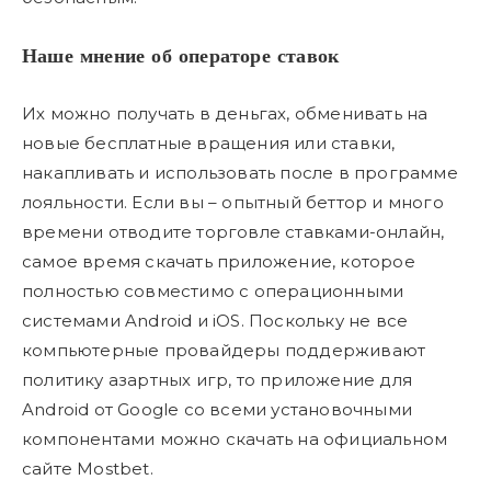
Наше мнение об операторе ставок
Их можно получать в деньгах, обменивать на
новые бесплатные вращения или ставки,
накапливать и использовать после в программе
лояльности. Если вы – опытный беттор и много
времени отводите торговле ставками-онлайн,
самое время скачать приложение, которое
полностью совместимо с операционными
системами Android и iOS. Поскольку не все
компьютерные провайдеры поддерживают
политику азартных игр, то приложение для
Android от Google со всеми установочными
компонентами можно скачать на официальном
сайте Mostbet.